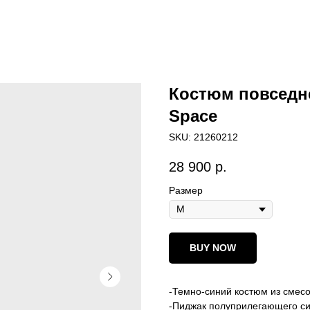
Костюм повседн
Space
SKU:
21260212
28 900
р.
Размер
BUY NOW
-Темно-синий костюм из смес
-Пиджак полуприлегающего си