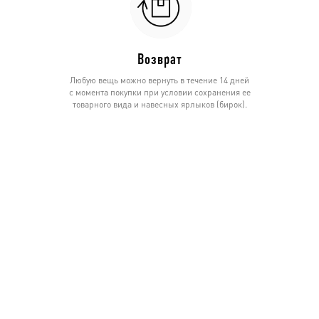
Возврат
Любую вещь можно вернуть в течение 14 дней
с момента покупки при условии сохранения ее
товарного вида и навесных ярлыков (бирок).
Стоимость обратной доставки (для онлайн
покупок) оплачивается покупателем и
составляет 600 руб.
О нас
Контакты
Вопрос/