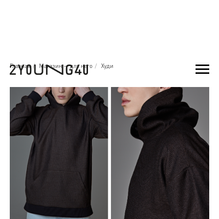
Главная
/
Магазин — для него
/
Худи