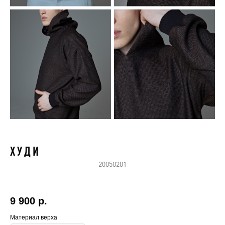
Х У Д И
20050201
9 900
р.
Материал верха