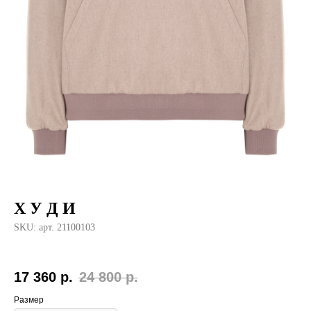
Х У Д И
SKU:
арт. 21100103
17 360
р.
24 800
р.
Размер