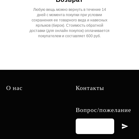
Любую вещь можно вернуть в течение 14
дней с момента покупки при условии
сохранения ее товарного вида и навесных
ярлыков (бирок). Стоимость обратной
доставки (для онлайн покупок) оплачивается
покупателем и составляет 600 руб.
О нас
Контакты
Вопрос/пожелание